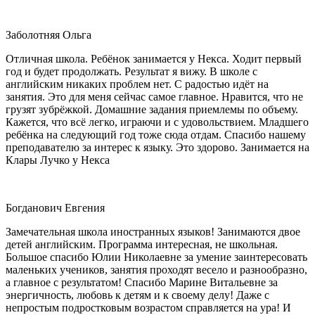
Заболотняя Ольга
Отличная школа. Ребёнок занимается у Некса. Ходит первый
год и будет продолжать. Результат я вижу. В школе с
английским никаких проблем нет. С радостью идёт на
занятия. Это для меня сейчас самое главное. Нравится, что не
грузят зубрёжкой. Домашние задания приемлемы по объему.
Кажется, что всё легко, играючи и с удовольствием. Младшего
ребёнка на следующий год тоже сюда отдам. Спасибо нашему
преподавателю за интерес к языку. Это здорово. Занимается на
Клары Лучко у Некса
Богданович Евгения
Замечательная школа иностранных языков! Занимаются двое
детей английским. Программа интересная, не школьная.
Большое спасибо Юлии Николаевне за умение заинтересовать
маленьких учеников, занятия проходят весело и разнообразно,
а главное с результатом! Спасибо Марине Витальевне за
энергичность, любовь к детям и к своему делу! Даже с
непростым подростковым возрастом справляется на ура! И