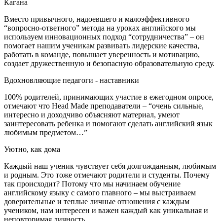
Кагана
Вместо привычного, надоевшего и малоэффективного
“вопросно-ответного” метода на уроках английского мы
используем инновационных подход “сотрудничества” – он
помогает нашим ученикам развивать лидерские качества,
работать в команде, повышает уверенность и мотивацию,
создает дружественную и безопасную образовательную среду.
Вдохновляющие педагоги - наставники
100% родителей, принимающих участие в ежегодном опросе,
отмечают что Head Made преподаватели – “очень сильные,
интересно и доходчиво объясняют материал, умеют
заинтересовать ребенка и помогают сделать английский язык
любимым предметом…”
Уютно, как дома
Каждый наш ученик чувствует себя долгожданным, любимым
и родным. Это тоже отмечают родители и студенты. Почему
так происходит? Потому что мы начинаем обучение
английскому языку с самого главного – мы выстраиваем
доверительные и теплые личные отношения с каждым
учеником, нам интересен и важен каждый как уникальная и
неповторимая личность.